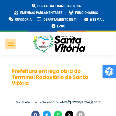
PORTAL DA TRANSPARÊNCIA
EMENDAS PARLAMENTARES
FUNCIONÁRIOS
OUVIDORIA
DEPARTAMENTO DE T.I.
WEBMAIL
E-SIC
Ab
Prefeitura entrega obra do
Terminal Rodoviário de Santa
Vitória
Por
Prefeitura de Santa Vitória-MG
27/06/2024
16:17