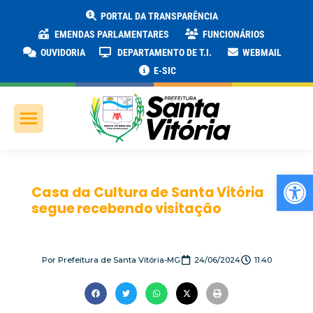
PORTAL DA TRANSPARÊNCIA
EMENDAS PARLAMENTARES
FUNCIONÁRIOS
OUVIDORIA
DEPARTAMENTO DE T.I.
WEBMAIL
E-SIC
Ab
Casa da Cultura de Santa Vitória
segue recebendo visitação
Por
Prefeitura de Santa Vitória-MG
24/06/2024
11:40