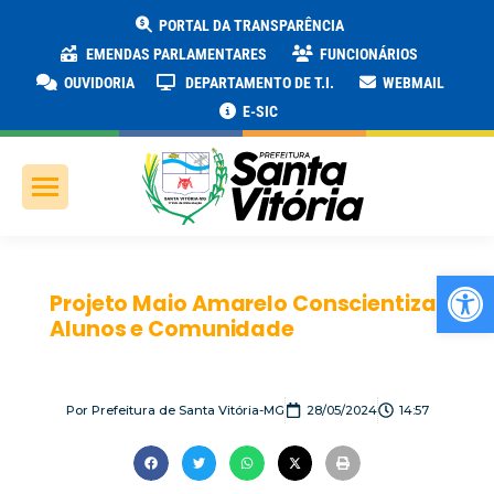
PORTAL DA TRANSPARÊNCIA
EMENDAS PARLAMENTARES
FUNCIONÁRIOS
OUVIDORIA
DEPARTAMENTO DE T.I.
WEBMAIL
E-SIC
Ab
Projeto Maio Amarelo Conscientiza
Alunos e Comunidade
Por
Prefeitura de Santa Vitória-MG
28/05/2024
14:57