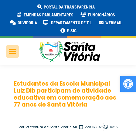
PORTAL DA TRANSPARÊNCIA
EMENDAS PARLAMENTARES
FUNCIONÁRIOS
OUVIDORIA
DEPARTAMENTO DE T.I.
WEBMAIL
E-SIC
Ab
Estudantes da Escola Municipal
Luiz Dib participam de atividade
educativa em comemoração aos
77 anos de Santa Vitória
Por
Prefeitura de Santa Vitória-MG
22/05/2025
16:56