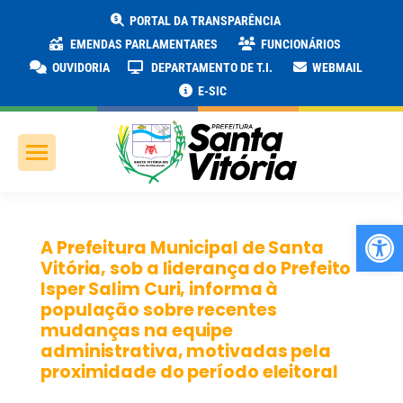
PORTAL DA TRANSPARÊNCIA
EMENDAS PARLAMENTARES
FUNCIONÁRIOS
OUVIDORIA
DEPARTAMENTO DE T.I.
WEBMAIL
E-SIC
Ab
A Prefeitura Municipal de Santa
Vitória, sob a liderança do Prefeito
Isper Salim Curi, informa à
população sobre recentes
mudanças na equipe
administrativa, motivadas pela
proximidade do período eleitoral