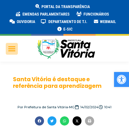
PORTAL DA TRANSPARÊNCIA
EMENDAS PARLAMENTARES
FUNCIONÁRIOS
OUVIDORIA
DEPARTAMENTO DE T.I.
WEBMAIL
E-SIC
Ab
Santa Vitória é destaque e
referência para aprendizagem
Por
Prefeitura de Santa Vitória-MG
14/02/2024
10:41