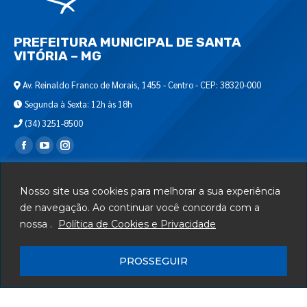
PREFEITURA MUNICIPAL DE SANTA
VITÓRIA – MG
Av. Reinaldo Franco de Morais, 1455 - Centro - CEP: 38320-000
Segunda à Sexta: 12h às 18h
(34) 3251-8500
Encontre-nos em:
Webmail
Nosso site usa cookies para melhorar a sua experiência
Departamento de T.I.
de navegação. Ao continuar você concorda com a
nossa .
Política de Cookies e Privacidade
Serviços
Telefones Úteis
PROSSEGUIR
Mapa do Site