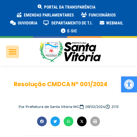
PORTAL DA TRANSPARÊNCIA
EMENDAS PARLAMENTARES
FUNCIONÁRIOS
OUVIDORIA
DEPARTAMENTO DE T.I.
WEBMAIL
E-SIC
Ab
Resolução CMDCA Nº 001/2024
Por
Prefeitura de Santa Vitória-MG
09/02/2024
21:13