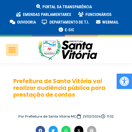
PORTAL DA TRANSPARÊNCIA
EMENDAS PARLAMENTARES
FUNCIONÁRIOS
OUVIDORIA
DEPARTAMENTO DE T.I.
WEBMAIL
E-SIC
Ab
Prefeitura de Santa Vitória vai
realizar audiência pública para
prestação de contas
Por
Prefeitura de Santa Vitória-MG
21/02/2024
11:02