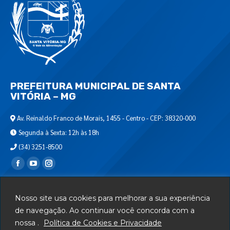
PREFEITURA MUNICIPAL DE SANTA
VITÓRIA – MG
Av. Reinaldo Franco de Morais, 1455 - Centro - CEP: 38320-000
Segunda à Sexta: 12h às 18h
(34) 3251-8500
Encontre-nos em:
Webmail
Nosso site usa cookies para melhorar a sua experiência
Departamento de T.I.
de navegação. Ao continuar você concorda com a
nossa .
Política de Cookies e Privacidade
Serviços