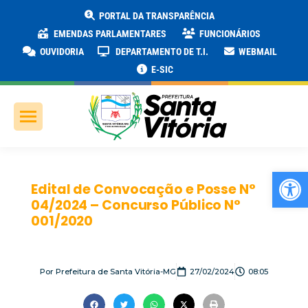
PORTAL DA TRANSPARÊNCIA
EMENDAS PARLAMENTARES
FUNCIONÁRIOS
OUVIDORIA
DEPARTAMENTO DE T.I.
WEBMAIL
E-SIC
Ab
Edital de Convocação e Posse N°
04/2024 – Concurso Público N°
001/2020
Por
Prefeitura de Santa Vitória-MG
27/02/2024
08:05