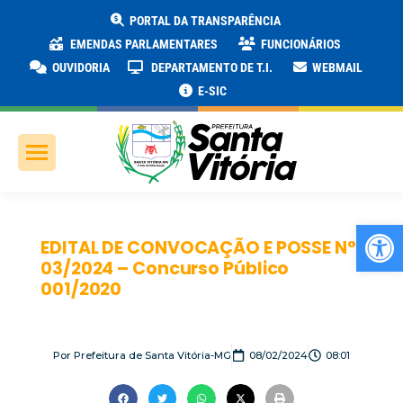
PORTAL DA TRANSPARÊNCIA
EMENDAS PARLAMENTARES
FUNCIONÁRIOS
OUVIDORIA
DEPARTAMENTO DE T.I.
WEBMAIL
E-SIC
Ab
EDITAL DE CONVOCAÇÃO E POSSE N°
03/2024 – Concurso Público
001/2020
Por
Prefeitura de Santa Vitória-MG
08/02/2024
08:01