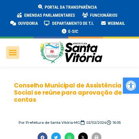
PORTAL DA TRANSPARÊNCIA
EMENDAS PARLAMENTARES
FUNCIONÁRIOS
OUVIDORIA
DEPARTAMENTO DE T.I.
WEBMAIL
E-SIC
Ab
Conselho Municipal de Assistência
Social se reúne para aprovação de
contas
Por
Prefeitura de Santa Vitória-MG
02/02/2024
16:05