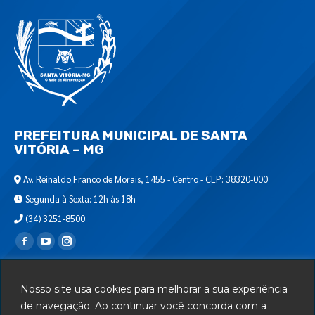
PREFEITURA MUNICIPAL DE SANTA
VITÓRIA – MG
Av. Reinaldo Franco de Morais, 1455 - Centro - CEP: 38320-000
Segunda à Sexta: 12h às 18h
(34) 3251-8500
Encontre-nos em:
Webmail
Nosso site usa cookies para melhorar a sua experiência
Departamento de T.I.
de navegação. Ao continuar você concorda com a