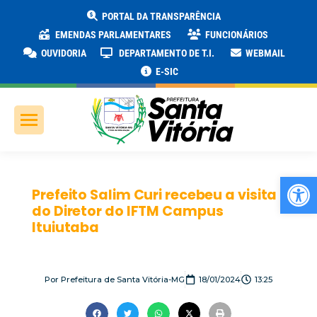
PORTAL DA TRANSPARÊNCIA
EMENDAS PARLAMENTARES
FUNCIONÁRIOS
OUVIDORIA
DEPARTAMENTO DE T.I.
WEBMAIL
E-SIC
Ab
Prefeito Salim Curi recebeu a visita
do Diretor do IFTM Campus
Ituiutaba
Por
Prefeitura de Santa Vitória-MG
18/01/2024
13:25