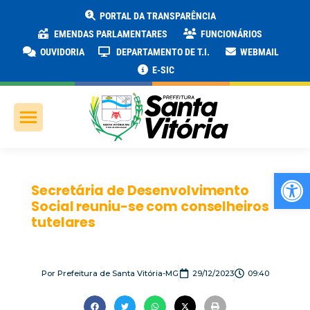
PORTAL DA TRANSPARÊNCIA
EMENDAS PARLAMENTARES
FUNCIONÁRIOS
OUVIDORIA
DEPARTAMENTO DE T.I.
WEBMAIL
E-SIC
Ab
Secretária de Desenvolvimento
Social reuniu-se com conselheiros
tutelares
Por
Prefeitura de Santa Vitória-MG
29/12/2023
09:40