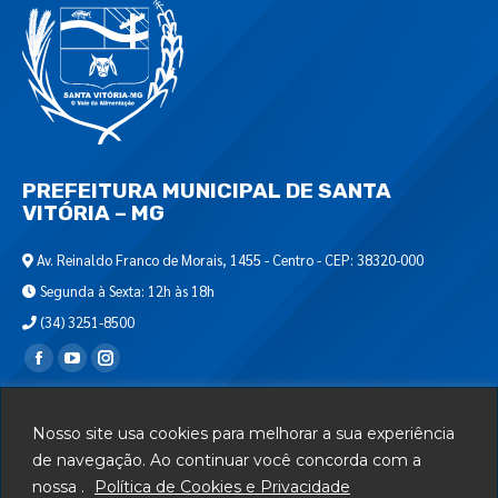
PREFEITURA MUNICIPAL DE SANTA
VITÓRIA – MG
Av. Reinaldo Franco de Morais, 1455 - Centro - CEP: 38320-000
Segunda à Sexta: 12h às 18h
(34) 3251-8500
Encontre-nos em:
Webmail
Nosso site usa cookies para melhorar a sua experiência
Departamento de T.I.
de navegação. Ao continuar você concorda com a
nossa .
Política de Cookies e Privacidade
Serviços