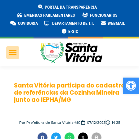
PORTAL DA TRANSPARÊNCIA
EMENDAS PARLAMENTARES
FUNCIONÁRIOS
OUVIDORIA
DEPARTAMENTO DE T.I.
WEBMAIL
E-SIC
Ab
Santa Vitória participa do cadastro
de referências da Cozinha Mineira
junto ao IEPHA/MG
Por
Prefeitura de Santa Vitória-MG
07/12/2023
14:25