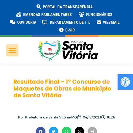
PORTAL DA TRANSPARÊNCIA
EMENDAS PARLAMENTARES
FUNCIONÁRIOS
OUVIDORIA
DEPARTAMENTO DE T.I.
WEBMAIL
E-SIC
Ab
Resultado Final – 1º Concurso de
Maquetes de Obras do Município
de Santa Vitória
Por
Prefeitura de Santa Vitória-MG
04/12/2023
18:26