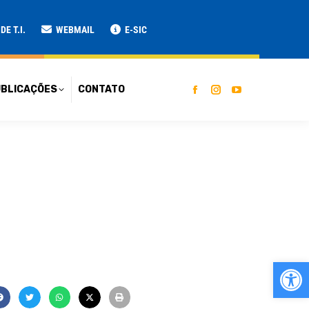
ATO
E T.I.
WEBMAIL
E-SIC
BLICAÇÕES
CONTATO
Ab