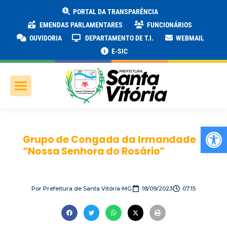
PORTAL DA TRANSPARÊNCIA
EMENDAS PARLAMENTARES
FUNCIONÁRIOS
OUVIDORIA
DEPARTAMENTO DE T.I.
WEBMAIL
E-SIC
Ab
Grupo de Congada da Irmandade
“Nossa Senhora do Rosário”
Por
Prefeitura de Santa Vitória-MG
18/09/2023
07:15