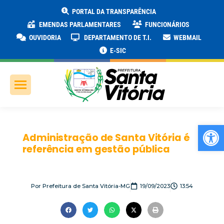
PORTAL DA TRANSPARÊNCIA
EMENDAS PARLAMENTARES
FUNCIONÁRIOS
OUVIDORIA
DEPARTAMENTO DE T.I.
WEBMAIL
E-SIC
Ab
Administração de Santa Vitória é
referência em gestão pública
Por
Prefeitura de Santa Vitória-MG
19/09/2023
13:54