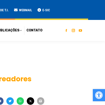
ATO
E T.I.
WEBMAIL
E-SIC
BLICAÇÕES
CONTATO
readores
Ab