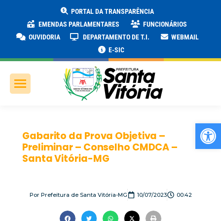
PORTAL DA TRANSPARÊNCIA
EMENDAS PARLAMENTARES
FUNCIONÁRIOS
OUVIDORIA
DEPARTAMENTO DE T.I.
WEBMAIL
E-SIC
Ab
Gabarito da Prova Objetiva –
Preliminar – Conselho CMDCA –
Santa Vitória-MG
Por
Prefeitura de Santa Vitória-MG
10/07/2023
00:42