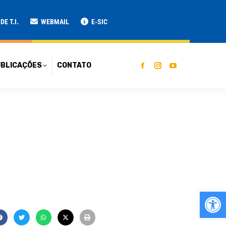
ATO
E T.I.
WEBMAIL
E-SIC
BLICAÇÕES
CONTATO
Ab