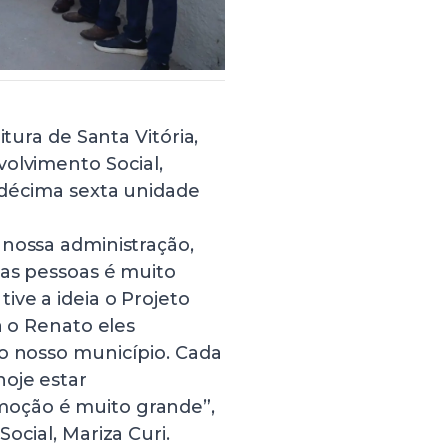
itura de Santa Vitória,
olvimento Social,
 décima sexta unidade
 nossa administração,
 as pessoas é muito
ive a ideia o Projeto
a o Renato eles
no nosso município. Cada
oje estar
oção é muito grande”,
ocial, Mariza Curi.