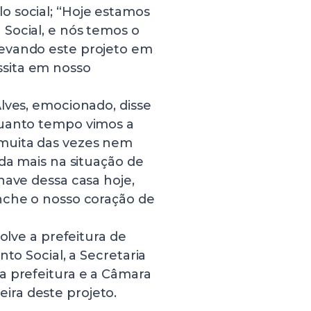
 social; “Hoje estamos
Social, e nós temos o
evando este projeto em
sita em nosso
lves, emocionado, disse
Quanto tempo vimos a
muita das vezes nem
nda mais na situação de
have dessa casa hoje,
nche o nosso coração de
olve a prefeitura de
to Social, a Secretaria
a prefeitura e a Câmara
ra deste projeto.