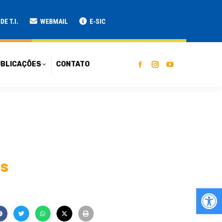
ATO
E T.I.
WEBMAIL
E-SIC
BLICAÇÕES
CONTATO
os
Ab