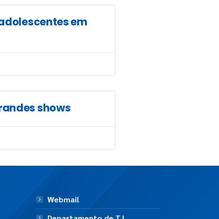
e adolescentes em
grandes shows
Webmail
Departamento de T.I.