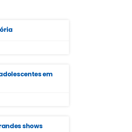
tória
e adolescentes em
grandes shows