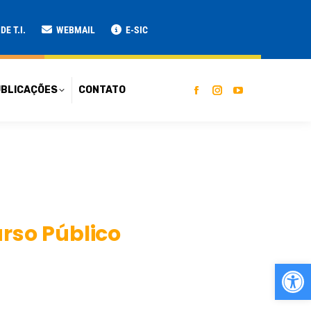
ATO
E T.I.
WEBMAIL
E-SIC
BLICAÇÕES
CONTATO
rso Público
Ab