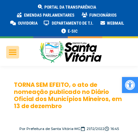
PORTAL DA TRANSPARÊNCIA
EMENDAS PARLAMENTARES
FUNCIONÁRIOS
OUVIDORIA
DEPARTAMENTO DE T.I.
WEBMAIL
E-SIC
Ab
TORNA SEM EFEITO, o ato de
nomeação publicado no Diário
Oficial dos Municípios Mineiros, em
13 de dezembro
Por
Prefeitura de Santa Vitória-MG
21/12/2022
16:45