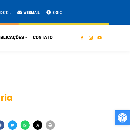
ATO
E T.I.
WEBMAIL
E-SIC
BLICAÇÕES
CONTATO
ria
Ab