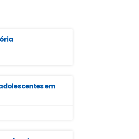
tória
e adolescentes em