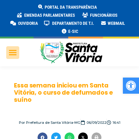
PORTAL DA TRANSPARÊNCIA
EMENDAS PARLAMENTARES
FUNCIONÁRIOS
OUVIDORIA
DEPARTAMENTO DE T.I.
WEBMAIL
E-SIC
Ab
Essa semana iniciou em Santa
Vitória, o curso de defumados e
suíno
Por
Prefeitura de Santa Vitória-MG
06/09/2022
16:41