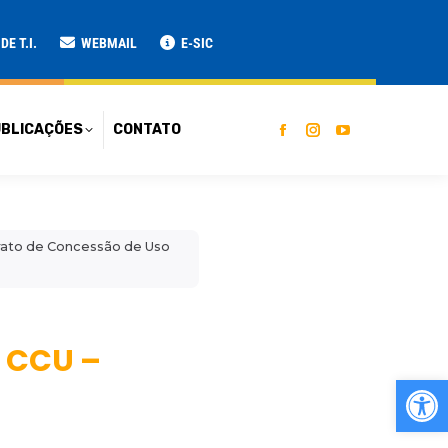
ATO
E T.I.
WEBMAIL
E-SIC
BLICAÇÕES
CONTATO
trato de Concessão de Uso
o CCU –
Ab