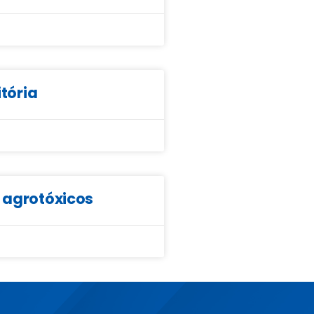
itória
e agrotóxicos