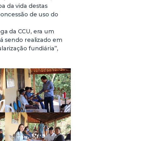
a da vida destas
 concessão de uso do
ega da CCU, era um
tá sendo realizado em
arização fundiária”,