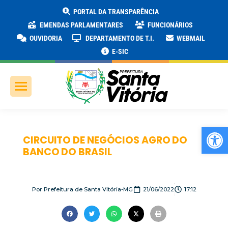
PORTAL DA TRANSPARÊNCIA
EMENDAS PARLAMENTARES
FUNCIONÁRIOS
OUVIDORIA
DEPARTAMENTO DE T.I.
WEBMAIL
E-SIC
Ab
CIRCUITO DE NEGÓCIOS AGRO DO
BANCO DO BRASIL
Por
Prefeitura de Santa Vitória-MG
21/06/2022
17:12