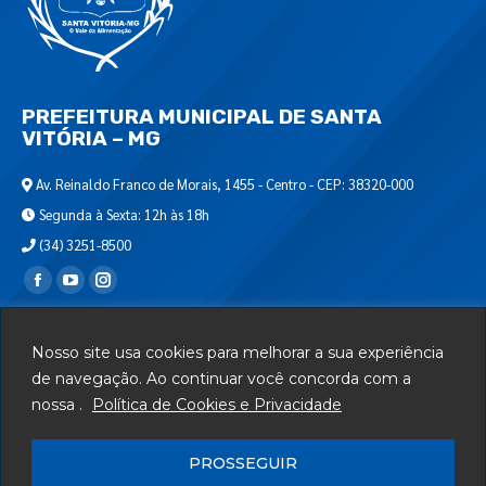
PREFEITURA MUNICIPAL DE SANTA
VITÓRIA – MG
Av. Reinaldo Franco de Morais, 1455 - Centro - CEP: 38320-000
Segunda à Sexta: 12h às 18h
(34) 3251-8500
Encontre-nos em:
Webmail
Nosso site usa cookies para melhorar a sua experiência
Departamento de T.I.
de navegação. Ao continuar você concorda com a
nossa .
Política de Cookies e Privacidade
Serviços
Telefones Úteis
PROSSEGUIR
Mapa do Site