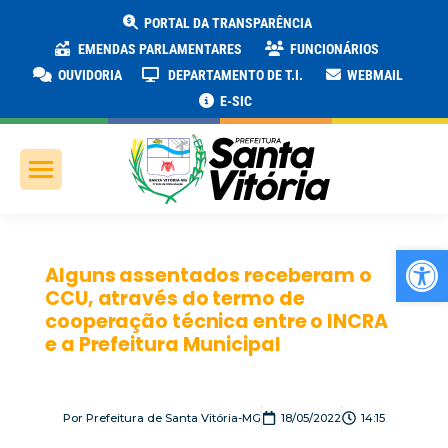
PORTAL DA TRANSPARÊNCIA
EMENDAS PARLAMENTARES
FUNCIONÁRIOS
OUVIDORIA
DEPARTAMENTO DE T.I.
WEBMAIL
E-SIC
Ab
Alguns assentados receberam o
CCU, através do termo de
cooperação técnica entre o INCRA
e a Prefeitura Municipal
Por
Prefeitura de Santa Vitória-MG
18/05/2022
14:15