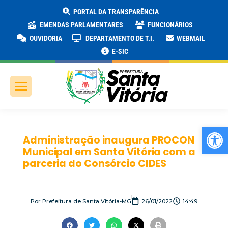
PORTAL DA TRANSPARÊNCIA
EMENDAS PARLAMENTARES
FUNCIONÁRIOS
OUVIDORIA
DEPARTAMENTO DE T.I.
WEBMAIL
E-SIC
Ab
Administração inaugura PROCON
Municipal em Santa Vitória com a
parceria do Consórcio CIDES
Por
Prefeitura de Santa Vitória-MG
26/01/2022
14:49