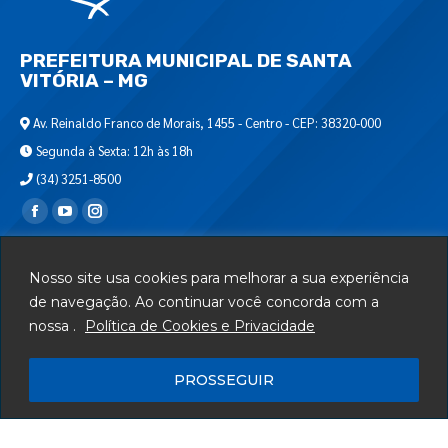
PREFEITURA MUNICIPAL DE SANTA
VITÓRIA – MG
Av. Reinaldo Franco de Morais, 1455 - Centro - CEP: 38320-000
Segunda à Sexta: 12h às 18h
(34) 3251-8500
Encontre-nos em:
Webmail
Nosso site usa cookies para melhorar a sua experiência
Departamento de T.I.
de navegação. Ao continuar você concorda com a
nossa .
Política de Cookies e Privacidade
Serviços
Telefones Úteis
PROSSEGUIR
Mapa do Site