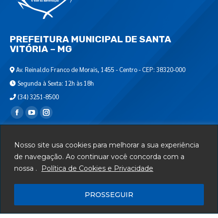
PREFEITURA MUNICIPAL DE SANTA
VITÓRIA – MG
Av. Reinaldo Franco de Morais, 1455 - Centro - CEP: 38320-000
Segunda à Sexta: 12h às 18h
(34) 3251-8500
Encontre-nos em:
Webmail
Nosso site usa cookies para melhorar a sua experiência
Departamento de T.I.
de navegação. Ao continuar você concorda com a
nossa .
Política de Cookies e Privacidade
Serviços
Telefones Úteis
PROSSEGUIR
Mapa do Site