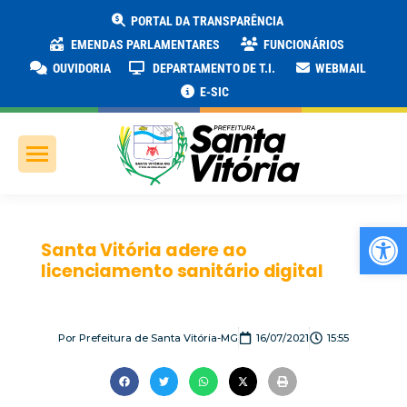
PORTAL DA TRANSPARÊNCIA
EMENDAS PARLAMENTARES
FUNCIONÁRIOS
OUVIDORIA
DEPARTAMENTO DE T.I.
WEBMAIL
E-SIC
Ab
Santa Vitória adere ao
licenciamento sanitário digital
Por
Prefeitura de Santa Vitória-MG
16/07/2021
15:55