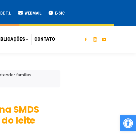
ATO
E T.I.
WEBMAIL
E-SIC
BLICAÇÕES
CONTATO
atender famílias
s na SMDS
Ab
do leite