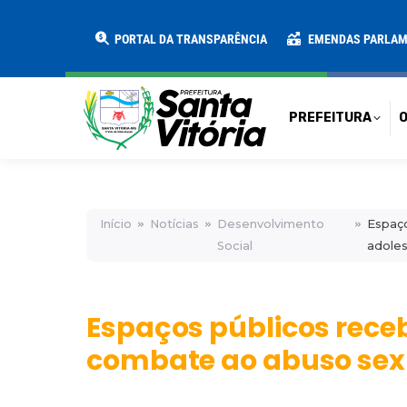
PREFEITURA
O MUNICÍPIO
SECRE
PORTAL DA TRANSPARÊNCIA
EMENDAS PARLA
PREFEITURA
O
Início
Notícias
Desenvolvimento
Espaço
Social
adole
Espaços públicos rece
combate ao abuso sexu