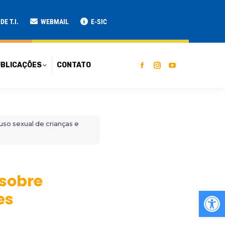
ATO
E T.I.
WEBMAIL
E-SIC
BLICAÇÕES
CONTATO
so sexual de crianças e
 sobre
Ab
es