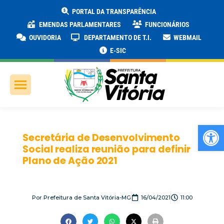
PORTAL DA TRANSPARÊNCIA
EMENDAS PARLAMENTARES
FUNCIONÁRIOS
OUVIDORIA
DEPARTAMENTO DE T.I.
WEBMAIL
E-SIC
Ab
Secretária de Desenvolvimento
Social realiza reunião para definir
Plano de Ação 2021
Por
Prefeitura de Santa Vitória-MG
16/04/2021
11:00