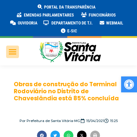
PORTAL DA TRANSPARÊNCIA
EMENDAS PARLAMENTARES
FUNCIONÁRIOS
OUVIDORIA
DEPARTAMENTO DE T.I.
WEBMAIL
E-SIC
Ab
Obras de construção do Terminal
Rodoviário no Distrito de
Chaveslândia está 85% concluída
Por
Prefeitura de Santa Vitória-MG
15/04/2021
15:25