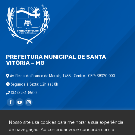
PREFEITURA MUNICIPAL DE SANTA
VITÓRIA – MG
Av. Reinaldo Franco de Morais, 1455 - Centro - CEP: 38320-000
Segunda à Sexta: 12h às 18h
(34) 3251-8500
Encontre-nos em:
Webmail
Nosso site usa cookies para melhorar a sua experiência
Departamento de T.I.
de navegação. Ao continuar você concorda com a