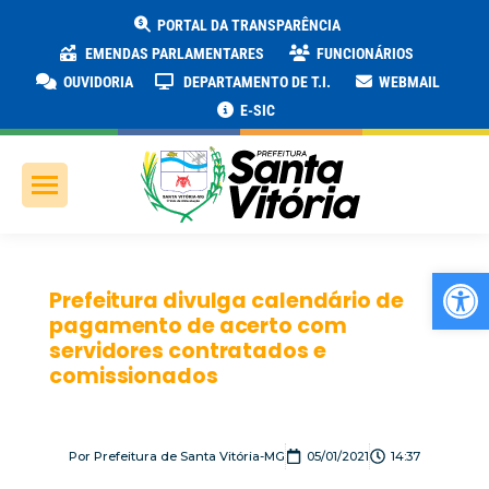
PORTAL DA TRANSPARÊNCIA
EMENDAS PARLAMENTARES
FUNCIONÁRIOS
OUVIDORIA
DEPARTAMENTO DE T.I.
WEBMAIL
E-SIC
Ab
Prefeitura divulga calendário de
pagamento de acerto com
servidores contratados e
comissionados
Por
Prefeitura de Santa Vitória-MG
05/01/2021
14:37