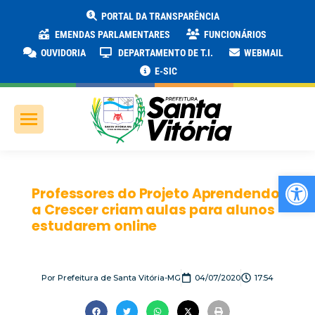
PORTAL DA TRANSPARÊNCIA
EMENDAS PARLAMENTARES
FUNCIONÁRIOS
OUVIDORIA
DEPARTAMENTO DE T.I.
WEBMAIL
E-SIC
Ab
Professores do Projeto Aprendendo
a Crescer criam aulas para alunos
estudarem online
Por
Prefeitura de Santa Vitória-MG
04/07/2020
17:54