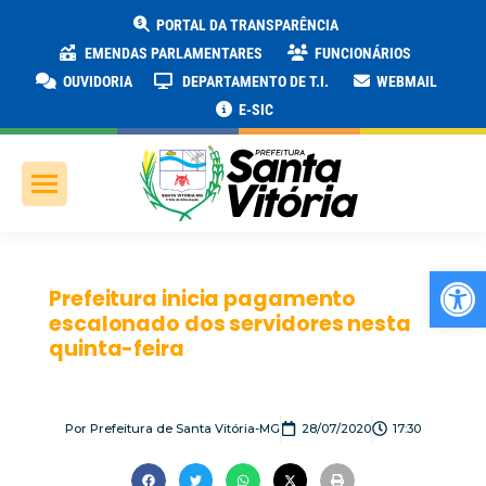
PORTAL DA TRANSPARÊNCIA
EMENDAS PARLAMENTARES
FUNCIONÁRIOS
OUVIDORIA
DEPARTAMENTO DE T.I.
WEBMAIL
E-SIC
Ab
Prefeitura inicia pagamento
escalonado dos servidores nesta
quinta-feira
Por
Prefeitura de Santa Vitória-MG
28/07/2020
17:30