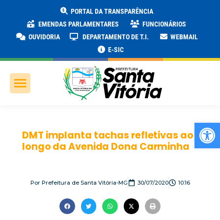
PORTAL DA TRANSPARÊNCIA
EMENDAS PARLAMENTARES
FUNCIONÁRIOS
OUVIDORIA
DEPARTAMENTO DE T.I.
WEBMAIL
E-SIC
Ab
DMT implanta tachas refletivas ao
longo da Avenida Dona Carminha
Por
Prefeitura de Santa Vitória-MG
30/07/2020
10:16