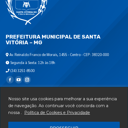
PREFEITURA MUNICIPAL DE SANTA
VITÓRIA – MG
Av. Reinaldo Franco de Morais, 1455 - Centro - CEP: 38320-000
Segunda à Sexta: 12h às 18h
(34) 3251-8500
Encontre-nos em:
Webmail
Nosso site usa cookies para melhorar a sua experiência
Departamento de T.I.
de navegação. Ao continuar você concorda com a
nossa .
Política de Cookies e Privacidade
Serviços
Telefones Úteis
PROSSEGUIR