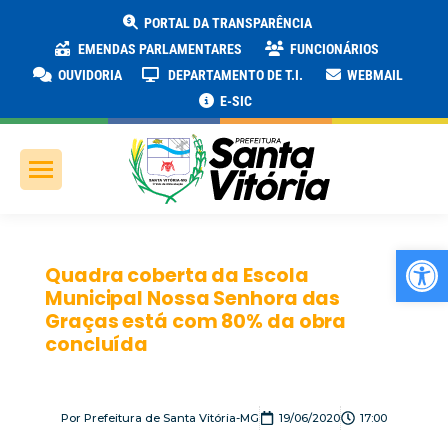
PORTAL DA TRANSPARÊNCIA
EMENDAS PARLAMENTARES
FUNCIONÁRIOS
OUVIDORIA
DEPARTAMENTO DE T.I.
WEBMAIL
E-SIC
Ab
Quadra coberta da Escola
Municipal Nossa Senhora das
Graças está com 80% da obra
concluída
Por
Prefeitura de Santa Vitória-MG
19/06/2020
17:00