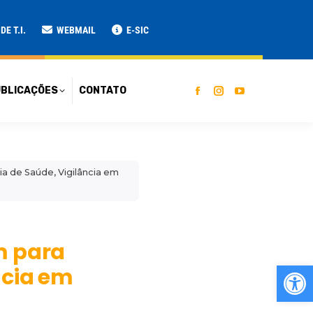
ATO
E T.I.
WEBMAIL
E-SIC
BLICAÇÕES
CONTATO
ia de Saúde, Vigilância em
m para
Ab
ncia em