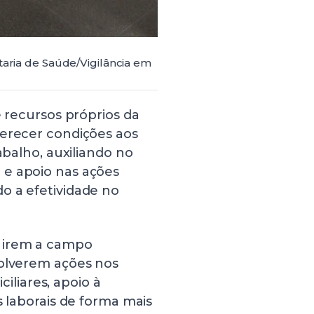
taria de Saúde/Vigilância em
e recursos próprios da
ferecer condições aos
abalho, auxiliando no
 e apoio nas ações
o a efetividade no
s irem a campo
volverem ações nos
ciliares, apoio à
s laborais de forma mais