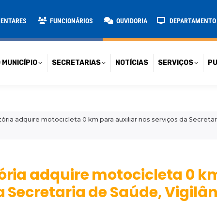
TARIAS
NOTÍCIAS
SERVIÇOS
PUBLICAÇÕES
CONT
MENTARES
FUNCIONÁRIOS
OUVIDORIA
DEPARTAMENTO D
 MUNICÍPIO
SECRETARIAS
NOTÍCIAS
SERVIÇOS
PU
tória adquire motocicleta 0 km para auxiliar nos serviços da Secretar
tória adquire motocicleta 0 k
da Secretaria de Saúde, Vigilâ