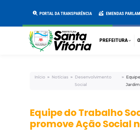
PREFEITURA
O MUNICÍPIO
SECRE
PORTAL DA TRANSPARÊNCIA
EMENDAS PARLA
PREFEITURA
O
Início
Notícias
Desenvolvimento
Equipe
Social
Jardim
Equipe do Trabalho So
promove Ação Social n