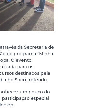
através da Secretaria de
ção do programa “Minha
ropa. O evento
ealizada para os
cursos destinados pela
abalho Social referido.
 conhecer um pouco do
participação especial
derson.