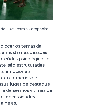
ano de 2020 com a Campanha
olocar os temas da
 a mostrar às pessoas
teúdos psicológicos e
nte, são estruturadas
s, emocionais,
anto, imperioso e
ssua lugar de destaque
ena de sermos vítimas de
as necessidades
alheias.