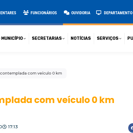
TARIAS
NOTÍCIAS
SERVIÇOS
PUBLICAÇÕES
CONT
MENTARES
FUNCIONÁRIOS
OUVIDORIA
DEPARTAMENTO D
 MUNICÍPIO
SECRETARIAS
NOTÍCIAS
SERVIÇOS
PU
 contemplada com veículo 0 km
mplada com veículo 0 km
0
17:13