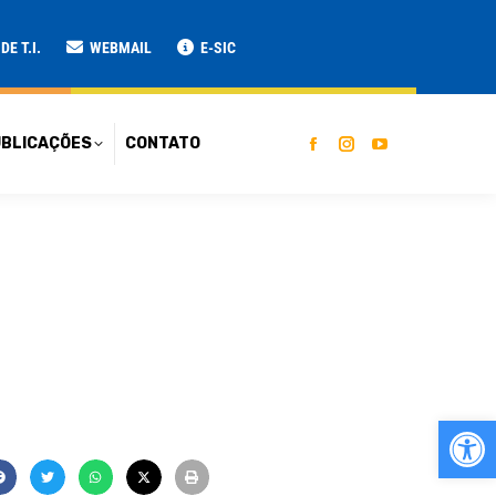
ATO
E T.I.
WEBMAIL
E-SIC
BLICAÇÕES
CONTATO
Ab