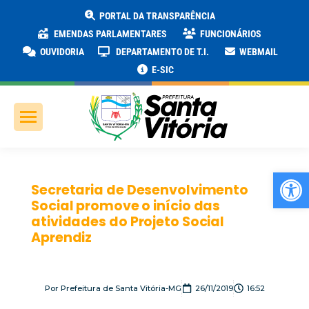
PORTAL DA TRANSPARÊNCIA
EMENDAS PARLAMENTARES
FUNCIONÁRIOS
OUVIDORIA
DEPARTAMENTO DE T.I.
WEBMAIL
E-SIC
Ab
Secretaria de Desenvolvimento
Social promove o início das
atividades do Projeto Social
Aprendiz
Por
Prefeitura de Santa Vitória-MG
26/11/2019
16:52