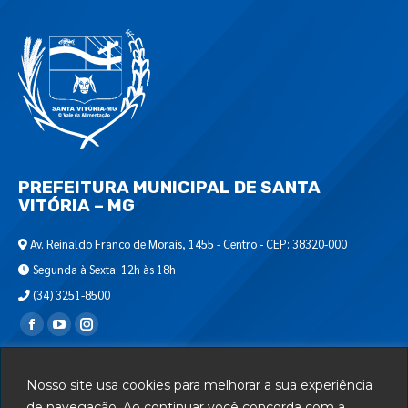
PREFEITURA MUNICIPAL DE SANTA
VITÓRIA – MG
Av. Reinaldo Franco de Morais, 1455 - Centro - CEP: 38320-000
Segunda à Sexta: 12h às 18h
(34) 3251-8500
Encontre-nos em:
Webmail
Nosso site usa cookies para melhorar a sua experiência
Departamento de T.I.
de navegação. Ao continuar você concorda com a