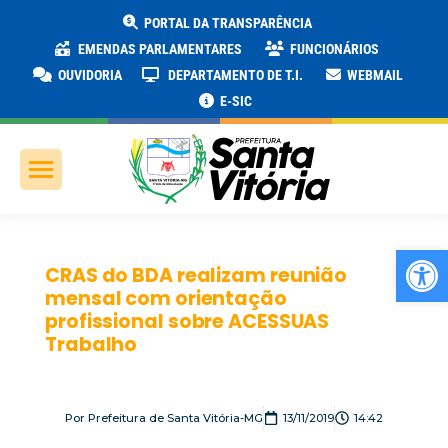
PORTAL DA TRANSPARÊNCIA
EMENDAS PARLAMENTARES
FUNCIONÁRIOS
OUVIDORIA
DEPARTAMENTO DE T.I.
WEBMAIL
E-SIC
Ab
CRAS do BDA realizam reunião
mensal com orientação
profissional sobre ACESSUAS
Trabalho
Por
Prefeitura de Santa Vitória-MG
13/11/2019
14:42