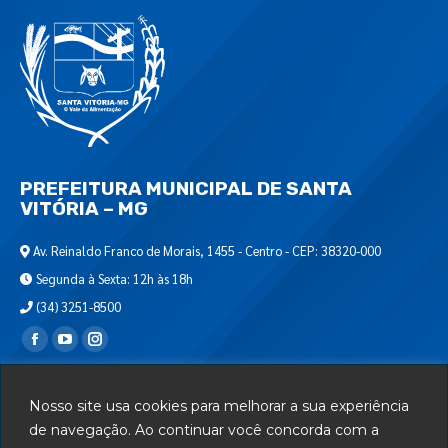
PREFEITURA MUNICIPAL DE SANTA
VITÓRIA – MG
Av. Reinaldo Franco de Morais, 1455 - Centro - CEP: 38320-000
Segunda à Sexta: 12h às 18h
(34) 3251-8500
Encontre-nos em:
Webmail
Nosso site usa cookies para melhorar a sua experiência
Departamento de T.I.
de navegação. Ao continuar você concorda com a