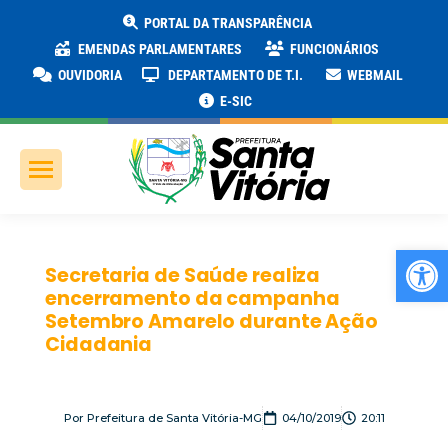
PORTAL DA TRANSPARÊNCIA
EMENDAS PARLAMENTARES
FUNCIONÁRIOS
OUVIDORIA
DEPARTAMENTO DE T.I.
WEBMAIL
E-SIC
Ab
Secretaria de Saúde realiza
encerramento da campanha
Setembro Amarelo durante Ação
Cidadania
Por
Prefeitura de Santa Vitória-MG
04/10/2019
20:11