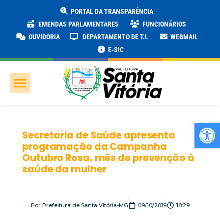
PORTAL DA TRANSPARÊNCIA
EMENDAS PARLAMENTARES
FUNCIONÁRIOS
OUVIDORIA
DEPARTAMENTO DE T.I.
WEBMAIL
E-SIC
Ab
Secretaria de Saúde apresenta
programação da Campanha
Outubro Rosa, mês de prevenção à
saúde da mulher
Por
Prefeitura de Santa Vitória-MG
09/10/2019
18:29