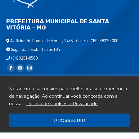
PREFEITURA MUNICIPAL DE SANTA
VITÓRIA – MG
Av. Reinaldo Franco de Morais, 1455 - Centro - CEP: 38320-000
Segunda à Sexta: 12h às 18h
(34) 3251-8500
Encontre-nos em:
Webmail
Nosso site usa cookies para melhorar a sua experiência
Departamento de T.I.
de navegação. Ao continuar você concorda com a
nossa .
Política de Cookies e Privacidade
Serviços
Telefones Úteis
PROSSEGUIR
Mapa do Site