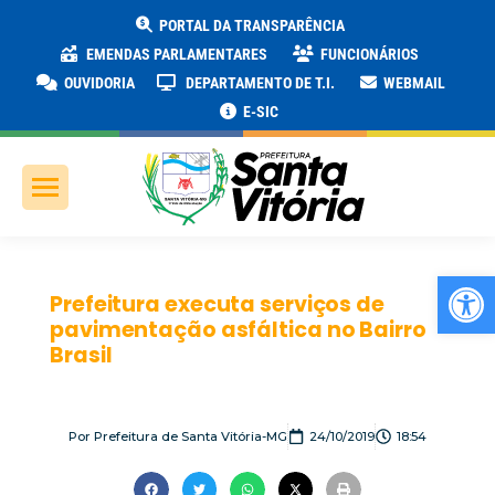
PORTAL DA TRANSPARÊNCIA
EMENDAS PARLAMENTARES
FUNCIONÁRIOS
OUVIDORIA
DEPARTAMENTO DE T.I.
WEBMAIL
E-SIC
Ab
Prefeitura executa serviços de
pavimentação asfáltica no Bairro
Brasil
Por
Prefeitura de Santa Vitória-MG
24/10/2019
18:54