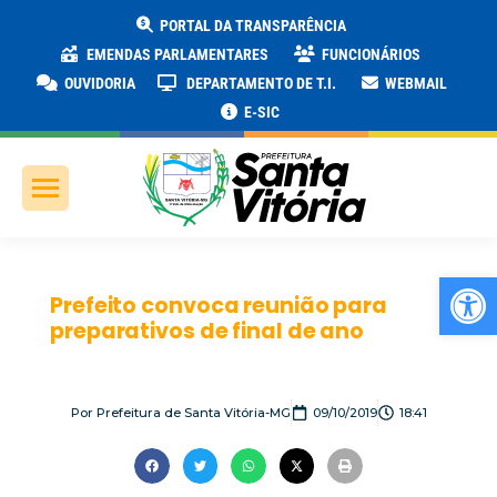
PORTAL DA TRANSPARÊNCIA
EMENDAS PARLAMENTARES
FUNCIONÁRIOS
OUVIDORIA
DEPARTAMENTO DE T.I.
WEBMAIL
E-SIC
Ab
Prefeito convoca reunião para
preparativos de final de ano
Por
Prefeitura de Santa Vitória-MG
09/10/2019
18:41