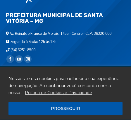
PREFEITURA MUNICIPAL DE SANTA
VITÓRIA – MG
Av. Reinaldo Franco de Morais, 1455 - Centro - CEP: 38320-000
Segunda à Sexta: 12h às 18h
(34) 3251-8500
Encontre-nos em:
Webmail
Nosso site usa cookies para melhorar a sua experiência
Departamento de T.I.
de navegação. Ao continuar você concorda com a
nossa .
Política de Cookies e Privacidade
Serviços
Telefones Úteis
PROSSEGUIR
Mapa do Site